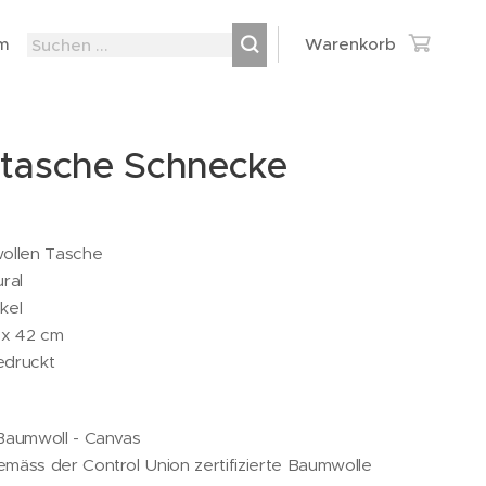
m
Warenkorb
ftasche Schnecke
ollen Tasche
ral
kel
 x 42 cm
bedruckt
Baumwoll - Canvas
äss der Control Union zertifizierte Baumwolle