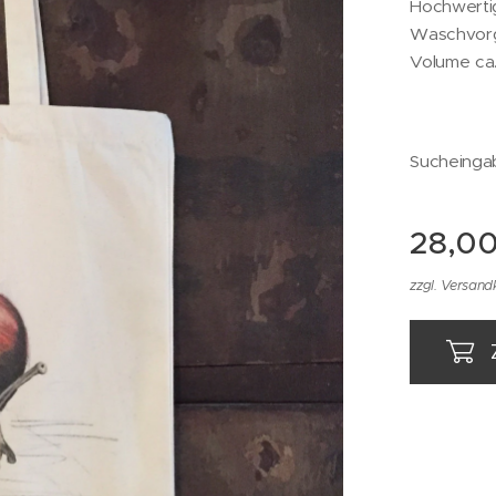
Hochwertig
Waschvorg
Volume ca.
Sucheingab
28,0
zzgl. Versand