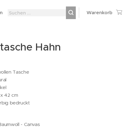
m
Warenkorb
ftasche Hahn
ollen Tasche
ral
kel
 x 42 cm
arbig bedruckt
Baumwoll - Canvas