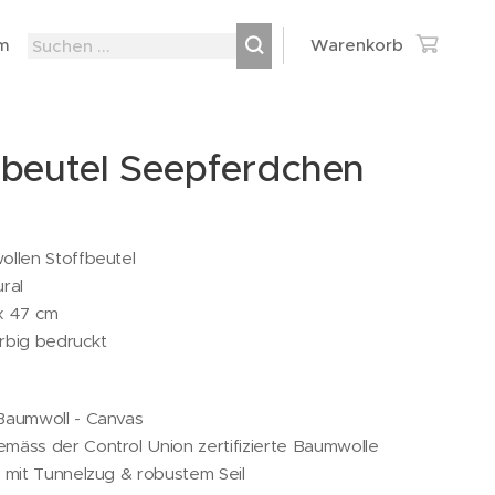
m
Warenkorb
fbeutel Seepferdchen
llen Stoffbeutel
ral
x 47 cm
arbig bedruckt
Baumwoll - Canvas
äss der Control Union zertifizierte Baumwolle
 mit Tunnelzug & robustem Seil