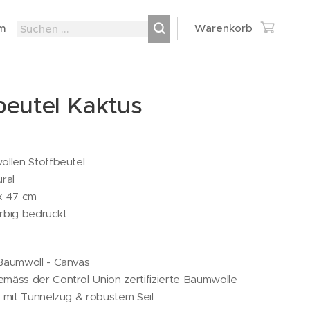
m
Warenkorb
beutel Kaktus
llen Stoffbeutel
ral
x 47 cm
arbig bedruckt
Baumwoll - Canvas
äss der Control Union zertifizierte Baumwolle
 mit Tunnelzug & robustem Seil