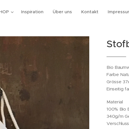
HOP
Inspiration
Über uns
Kontakt
Impressu
Stof
Bio Baumwo
Farbe Natu
Grösse 37
Einseitig f
Material
100% Bio 
340g/m Gem
Verschluss